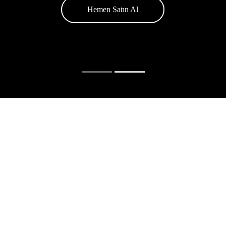
linizdeki Alan Adını Hemen B
.com.tr