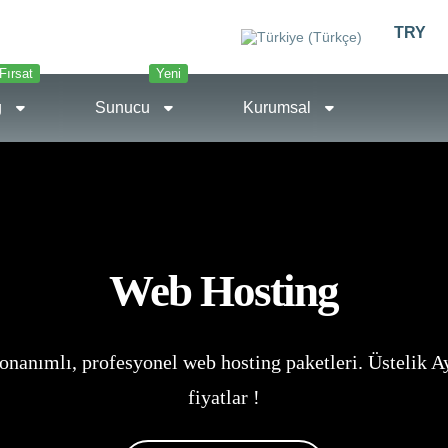
TRY
Fırsat
Yeni
g
Sunucu
Kurumsal